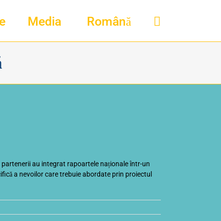
e
Media
Română
ă
, partenerii au integrat rapoartele naționale într-un
ică a nevoilor care trebuie abordate prin proiectul