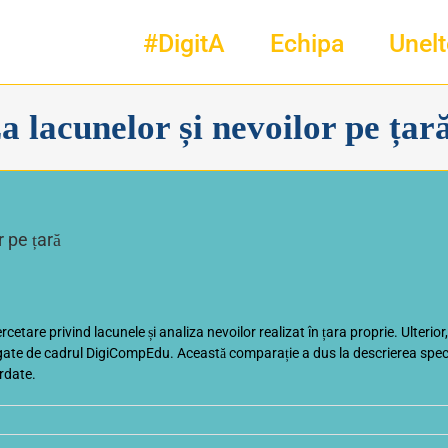
#DigitA
Echipa
Unelt
a lacunelor și nevoilor pe țar
r pe țară
cetare privind lacunele și analiza nevoilor realizat în țara proprie. Ulterior
ate de cadrul DigiCompEdu. Această comparație a dus la descrierea specif
ordate.