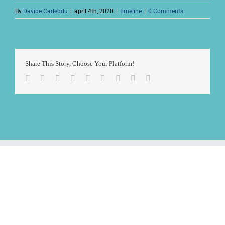
By
Davide Cadeddu
|
april 4th, 2020
|
timeline
|
0 Comments
Share This Story, Choose Your Platform!
Facebook
Twitter
LinkedIn
Reddit
Whatsapp
Tumblr
Pinterest
Vk
Email