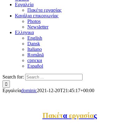
Εργαλεία
Πακέτα εργασίας
Κανάλια επικοινωνίας
Photos
Newsletter
Ελληνικα
English
Dansk
Italiano
Română
српски
Español
Search for:
Εργαλεία
dominic
2021-12-20T21:45:17+00:00
Πακέτ
α
εργασία
ς