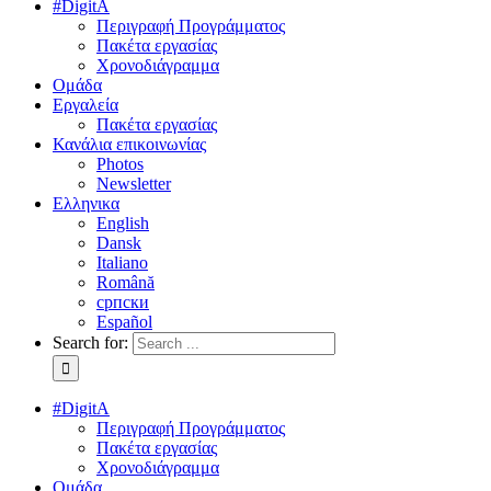
#DigitA
Περιγραφή Προγράμματος
Πακέτα εργασίας
Χρονοδιάγραμμα
Ομάδα
Εργαλεία
Πακέτα εργασίας
Κανάλια επικοινωνίας
Photos
Newsletter
Ελληνικα
English
Dansk
Italiano
Română
српски
Español
Search for:
#DigitA
Περιγραφή Προγράμματος
Πακέτα εργασίας
Χρονοδιάγραμμα
Ομάδα