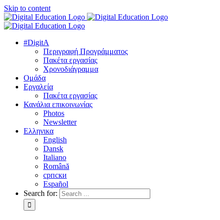
Skip to content
#DigitA
Περιγραφή Προγράμματος
Πακέτα εργασίας
Χρονοδιάγραμμα
Ομάδα
Εργαλεία
Πακέτα εργασίας
Κανάλια επικοινωνίας
Photos
Newsletter
Ελληνικα
English
Dansk
Italiano
Română
српски
Español
Search for: